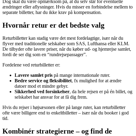
Dog skal du være opmærksom på, at du selv står for eventuelle
ændringer eller aflysninger. Hvis du misser en forbindelse mellem to
separate billetter, har du ikke krav på kompensation.
Hvornår retur er det bedste valg
Returbilletter kan stadig være det mest fordelagtige, især når du
flyver med traditionelle selskaber som SAS, Lufthansa eller KLM.
De tilbyder ofte lavere priser, når du køber ud- og hjemrejse samlet,
fordi de ser dig som en “rundrejsepassager”.
Fordelene ved returbilletter er:
Lavere samlet pris
på mange internationale ruter.
Bedre service og fleksibilitet
, fx mulighed for at ændre
datoer mod et mindre gebyr.
Sikkerhed ved forsinkelser
, da hele rejsen er på én billet, og
selskabet har ansvar for at få dig frem.
Hvis du rejser i højsæsonen eller på lange ruter, kan returbilletter
ofte være billigere end to enkeltbilletter – især når du booker i god
tid.
Kombinér strategierne – og find de