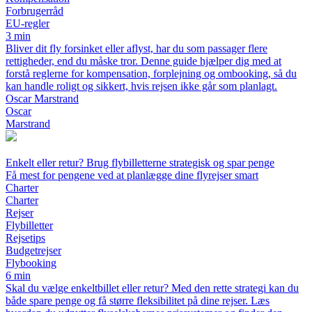
Forbrugerråd
EU-regler
3 min
Bliver dit fly forsinket eller aflyst, har du som passager flere
rettigheder, end du måske tror. Denne guide hjælper dig med at
forstå reglerne for kompensation, forplejning og ombooking, så du
kan handle roligt og sikkert, hvis rejsen ikke går som planlagt.
Oscar Marstrand
Oscar
Marstrand
Enkelt eller retur? Brug flybilletterne strategisk og spar penge
Få mest for pengene ved at planlægge dine flyrejser smart
Charter
Charter
Rejser
Flybilletter
Rejsetips
Budgetrejser
Flybooking
6 min
Skal du vælge enkeltbillet eller retur? Med den rette strategi kan du
både spare penge og få større fleksibilitet på dine rejser. Læs