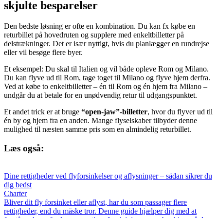
skjulte besparelser
Den bedste løsning er ofte en kombination. Du kan fx købe en
returbillet på hovedruten og supplere med enkeltbilletter på
delstrækninger. Det er især nyttigt, hvis du planlægger en rundrejse
eller vil besøge flere byer.
Et eksempel: Du skal til Italien og vil både opleve Rom og Milano.
Du kan flyve ud til Rom, tage toget til Milano og flyve hjem derfra.
Ved at købe to enkeltbilletter – én til Rom og én hjem fra Milano –
undgår du at betale for en unødvendig retur til udgangspunktet.
Et andet trick er at bruge
“open-jaw”-billetter
, hvor du flyver ud til
én by og hjem fra en anden. Mange flyselskaber tilbyder denne
mulighed til næsten samme pris som en almindelig returbillet.
Læs også:
Dine rettigheder ved flyforsinkelser og aflysninger – sådan sikrer du
dig bedst
Charter
Bliver dit fly forsinket eller aflyst, har du som passager flere
rettigheder, end du måske tror. Denne guide hjælper dig med at