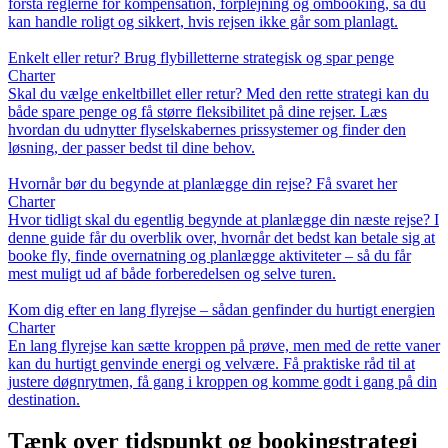
forstå reglerne for kompensation, forplejning og ombooking, så du
kan handle roligt og sikkert, hvis rejsen ikke går som planlagt.
Enkelt eller retur? Brug flybilletterne strategisk og spar penge
Charter
Skal du vælge enkeltbillet eller retur? Med den rette strategi kan du
både spare penge og få større fleksibilitet på dine rejser. Læs
hvordan du udnytter flyselskabernes prissystemer og finder den
løsning, der passer bedst til dine behov.
Hvornår bør du begynde at planlægge din rejse? Få svaret her
Charter
Hvor tidligt skal du egentlig begynde at planlægge din næste rejse? I
denne guide får du overblik over, hvornår det bedst kan betale sig at
booke fly, finde overnatning og planlægge aktiviteter – så du får
mest muligt ud af både forberedelsen og selve turen.
Kom dig efter en lang flyrejse – sådan genfinder du hurtigt energien
Charter
En lang flyrejse kan sætte kroppen på prøve, men med de rette vaner
kan du hurtigt genvinde energi og velvære. Få praktiske råd til at
justere døgnrytmen, få gang i kroppen og komme godt i gang på din
destination.
Tænk over tidspunkt og bookingstrategi