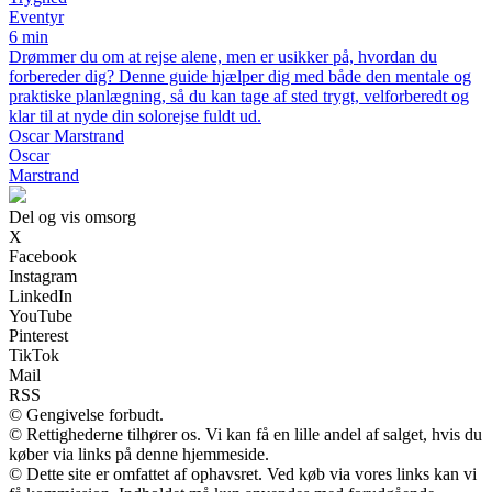
Eventyr
6 min
Drømmer du om at rejse alene, men er usikker på, hvordan du
forbereder dig? Denne guide hjælper dig med både den mentale og
praktiske planlægning, så du kan tage af sted trygt, velforberedt og
klar til at nyde din solorejse fuldt ud.
Oscar Marstrand
Oscar
Marstrand
Del og vis omsorg
X
Facebook
Instagram
LinkedIn
YouTube
Pinterest
TikTok
Mail
RSS
© Gengivelse forbudt.
© Rettighederne tilhører os. Vi kan få en lille andel af salget, hvis du
køber via links på denne hjemmeside.
© Dette site er omfattet af ophavsret. Ved køb via vores links kan vi