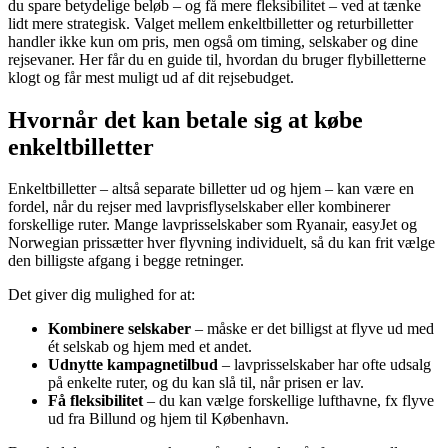
du spare betydelige beløb – og få mere fleksibilitet – ved at tænke
lidt mere strategisk. Valget mellem enkeltbilletter og returbilletter
handler ikke kun om pris, men også om timing, selskaber og dine
rejsevaner. Her får du en guide til, hvordan du bruger flybilletterne
klogt og får mest muligt ud af dit rejsebudget.
Hvornår det kan betale sig at købe
enkeltbilletter
Enkeltbilletter – altså separate billetter ud og hjem – kan være en
fordel, når du rejser med lavprisflyselskaber eller kombinerer
forskellige ruter. Mange lavprisselskaber som Ryanair, easyJet og
Norwegian prissætter hver flyvning individuelt, så du kan frit vælge
den billigste afgang i begge retninger.
Det giver dig mulighed for at:
Kombinere selskaber
– måske er det billigst at flyve ud med
ét selskab og hjem med et andet.
Udnytte kampagnetilbud
– lavprisselskaber har ofte udsalg
på enkelte ruter, og du kan slå til, når prisen er lav.
Få fleksibilitet
– du kan vælge forskellige lufthavne, fx flyve
ud fra Billund og hjem til København.