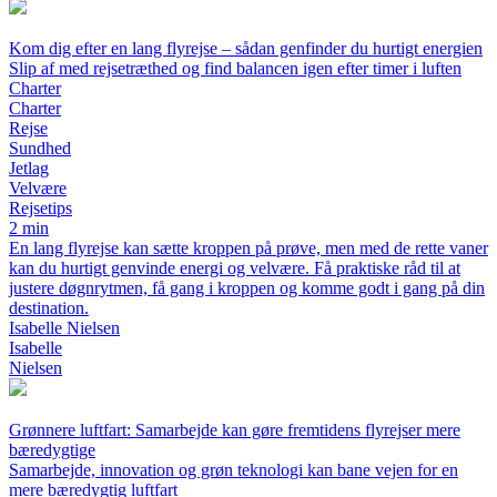
Kom dig efter en lang flyrejse – sådan genfinder du hurtigt energien
Slip af med rejsetræthed og find balancen igen efter timer i luften
Charter
Charter
Rejse
Sundhed
Jetlag
Velvære
Rejsetips
2 min
En lang flyrejse kan sætte kroppen på prøve, men med de rette vaner
kan du hurtigt genvinde energi og velvære. Få praktiske råd til at
justere døgnrytmen, få gang i kroppen og komme godt i gang på din
destination.
Isabelle Nielsen
Isabelle
Nielsen
Grønnere luftfart: Samarbejde kan gøre fremtidens flyrejser mere
bæredygtige
Samarbejde, innovation og grøn teknologi kan bane vejen for en
mere bæredygtig luftfart