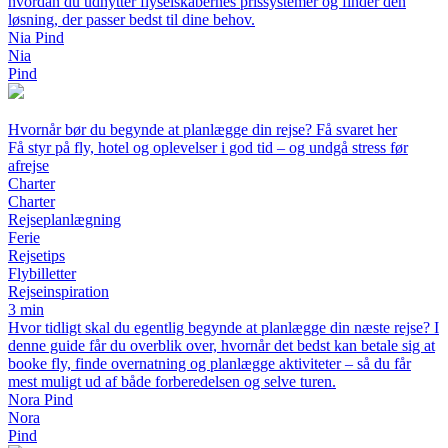
hvordan du udnytter flyselskabernes prissystemer og finder den
løsning, der passer bedst til dine behov.
Nia Pind
Nia
Pind
Hvornår bør du begynde at planlægge din rejse? Få svaret her
Få styr på fly, hotel og oplevelser i god tid – og undgå stress før
afrejse
Charter
Charter
Rejseplanlægning
Ferie
Rejsetips
Flybilletter
Rejseinspiration
3 min
Hvor tidligt skal du egentlig begynde at planlægge din næste rejse? I
denne guide får du overblik over, hvornår det bedst kan betale sig at
booke fly, finde overnatning og planlægge aktiviteter – så du får
mest muligt ud af både forberedelsen og selve turen.
Nora Pind
Nora
Pind