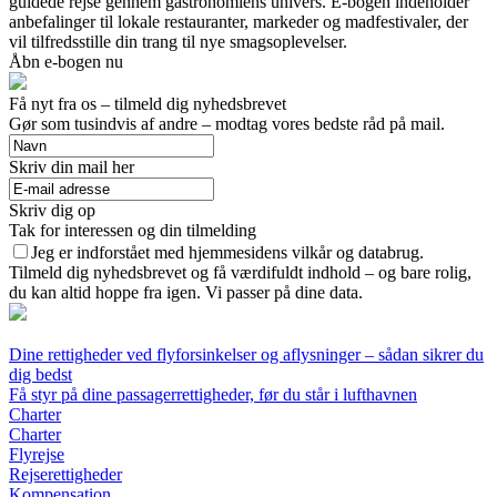
guidede rejse gennem gastronomiens univers. E-bogen indeholder
anbefalinger til lokale restauranter, markeder og madfestivaler, der
vil tilfredsstille din trang til nye smagsoplevelser.
Åbn e-bogen nu
Få nyt fra os – tilmeld dig nyhedsbrevet
Gør som tusindvis af andre – modtag vores bedste råd på mail.
Skriv din mail her
Skriv dig op
Tak for interessen og din tilmelding
Jeg er indforstået med hjemmesidens vilkår og databrug.
Tilmeld dig nyhedsbrevet og få værdifuldt indhold – og bare rolig,
du kan altid hoppe fra igen. Vi passer på dine data.
Dine rettigheder ved flyforsinkelser og aflysninger – sådan sikrer du
dig bedst
Få styr på dine passagerrettigheder, før du står i lufthavnen
Charter
Charter
Flyrejse
Rejserettigheder
Kompensation