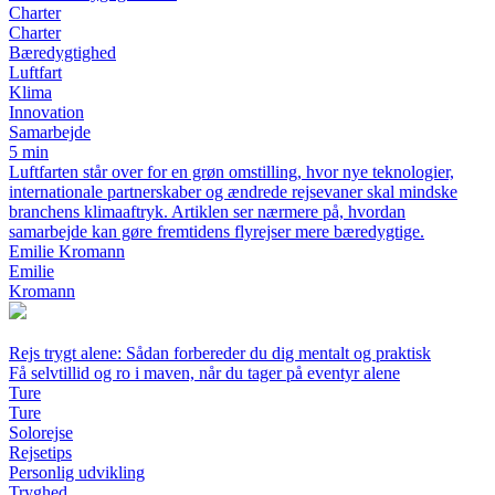
Charter
Charter
Bæredygtighed
Luftfart
Klima
Innovation
Samarbejde
5 min
Luftfarten står over for en grøn omstilling, hvor nye teknologier,
internationale partnerskaber og ændrede rejsevaner skal mindske
branchens klimaaftryk. Artiklen ser nærmere på, hvordan
samarbejde kan gøre fremtidens flyrejser mere bæredygtige.
Emilie Kromann
Emilie
Kromann
Rejs trygt alene: Sådan forbereder du dig mentalt og praktisk
Få selvtillid og ro i maven, når du tager på eventyr alene
Ture
Ture
Solorejse
Rejsetips
Personlig udvikling
Tryghed