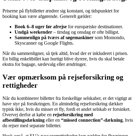
Priserne på flybilletter ændrer sig konstant, og tidspunktet for
booking kan være afgørende. Generelt gælder:
Book 6–8 uger før afrejse
for europæiske destinationer.
Undgå weekender
– tirsdag og onsdag er ofte billigst.
Sammenlign på tværs af søgemaskiner
som Momondo,
Skyscanner og Google Flights.
Når du sammenligner, så tjek altid, hvad der er inkluderet i prisen.
En billig enkeltbillet kan hurtigt blive dyrere, hvis du skal betale
ekstra for bagage, sædevalg eller ændringer.
Vær opmærksom på rejseforsikring og
rettigheder
Når du kombinerer billetter fra forskellige selskaber, er det vigtigt at
have styr på forsikringen. En almindelig rejseforsikring dækker
typisk ikke, hvis du misser et fly, fordi et andet selskab er forsinket.
Overvej derfor at købe en
rejseforsikring med
afbestillingsdækning
eller en
“missed connection”-dækning
, hvis
du rejser med separate billetter.
Husk også, at EU’s passagerrettigheder kun gælder for flyvninger,