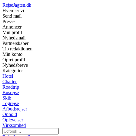
RejseJagten.dk
Hvem er vi
Send mail
Presse
Annoncer
Min profil
Nyhedsmail
Partnerskaber
Tip redaktionen
Min konto
Opret profil
Nyhedsbreve
Kategorier
Hotel
Charter
Roadtrip
Busrejse
Skib
Togrejse
Afbudsrejser
Ophold
Oplevelser
Virksomhed