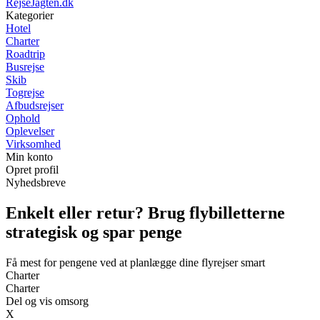
RejseJagten.dk
Kategorier
Hotel
Charter
Roadtrip
Busrejse
Skib
Togrejse
Afbudsrejser
Ophold
Oplevelser
Virksomhed
Min konto
Opret profil
Nyhedsbreve
Enkelt eller retur? Brug flybilletterne
strategisk og spar penge
Få mest for pengene ved at planlægge dine flyrejser smart
Charter
Charter
Del og vis omsorg
X