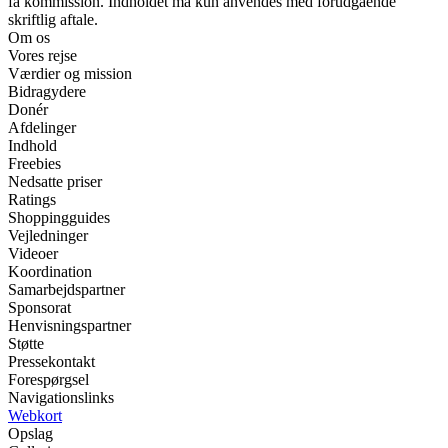
få kommission. Indholdet må kun anvendes med forudgående
skriftlig aftale.
Om os
Vores rejse
Værdier og mission
Bidragydere
Donér
Afdelinger
Indhold
Freebies
Nedsatte priser
Ratings
Shoppingguides
Vejledninger
Videoer
Koordination
Samarbejdspartner
Sponsorat
Henvisningspartner
Støtte
Pressekontakt
Forespørgsel
Navigationslinks
Webkort
Opslag