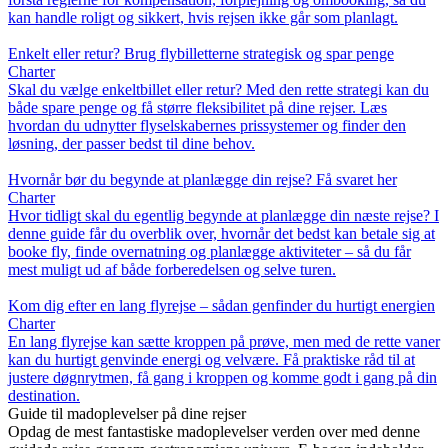
kan handle roligt og sikkert, hvis rejsen ikke går som planlagt.
Enkelt eller retur? Brug flybilletterne strategisk og spar penge
Charter
Skal du vælge enkeltbillet eller retur? Med den rette strategi kan du
både spare penge og få større fleksibilitet på dine rejser. Læs
hvordan du udnytter flyselskabernes prissystemer og finder den
løsning, der passer bedst til dine behov.
Hvornår bør du begynde at planlægge din rejse? Få svaret her
Charter
Hvor tidligt skal du egentlig begynde at planlægge din næste rejse? I
denne guide får du overblik over, hvornår det bedst kan betale sig at
booke fly, finde overnatning og planlægge aktiviteter – så du får
mest muligt ud af både forberedelsen og selve turen.
Kom dig efter en lang flyrejse – sådan genfinder du hurtigt energien
Charter
En lang flyrejse kan sætte kroppen på prøve, men med de rette vaner
kan du hurtigt genvinde energi og velvære. Få praktiske råd til at
justere døgnrytmen, få gang i kroppen og komme godt i gang på din
destination.
Guide til madoplevelser på dine rejser
Opdag de mest fantastiske madoplevelser verden over med denne