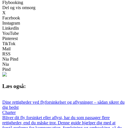
Flybooking
Del og vis omsorg
X
Facebook
Instagram
LinkedIn
YouTube
Pinterest
TikTok
Mail
RSS
Nia Pind
Nia
Pind
Læs også:
Dine rettigheder ved flyforsinkelser og aflysninger – sådan sikrer du
dig bedst
Charter
Bliver dit fly forsinket eller aflyst, har du som passager flere
rettigheder, end du måske tror. Denne guide hjælper dig med at
forstå reglerne for kompensation, forplejning og ombooking, så du